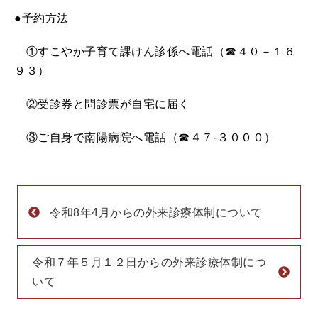
●予約方法
①すこやか子育て課けん診係へ電話（☎４０－１６
９３）
②受診券と問診票が自宅に届く
③ご自身で南陽病院へ電話（☎４７-３０００）
令和8年4月からの外来診療体制について
令和７年５月１２日からの外来診療体制につ
いて