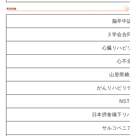
脳卒中認
３学会合同
心臓リハビリ
心不全
山形県糖尿
がんリハビリテ
NST
日本摂食嚥下リハ
サルコペニア