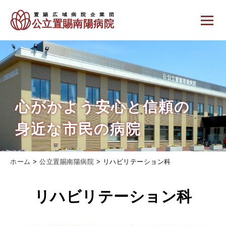
心がかよう安心と信頼の
身近な市民の病院
ホーム
>
公立置賜南陽病院
>
リハビリテーション科
リハビリテーション科