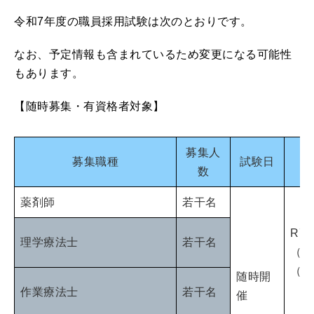
令和7年度の職員採用試験は次のとおりです。
なお、予定情報も含まれているため変更になる可能性
もあります。
【随時募集・有資格者対象】
募集人
募集職種
試験日
数
薬剤師
若干名
R7
理学療法士
若干名
（金
（※
随時開
作業療法士
若干名
催