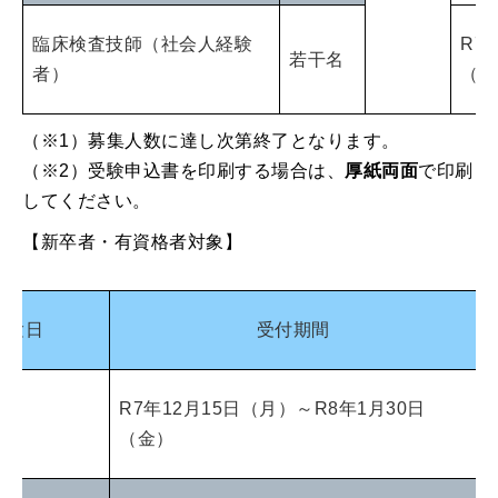
臨床検査技師（社会人経験
R7
若干名
者）
（金
（※1）募集人数に達し次第終了となります。
（※2）受験申込書を印刷する場合は、
厚紙両面
で印刷
してください。
【新卒者・有資格者対象】
試験日
受付期間
R7年12月15日（月）～R8年1月30日
（金）