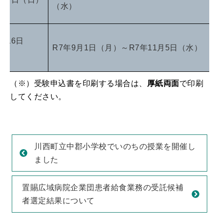
（水）
月16日
R7年9月1日（月）～R7年11月5日（水）
（※）受験申込書を印刷する場合は、
厚紙両面
で印刷
してください。
川西町立中郡小学校でいのちの授業を開催し
ました
置賜広域病院企業団患者給食業務の受託候補
者選定結果について